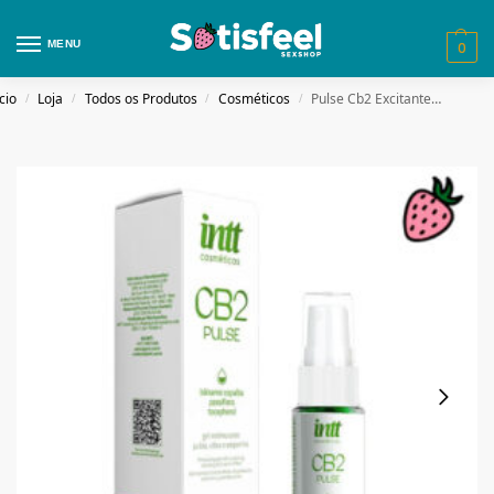
MENU
0
cio
Loja
Todos os Produtos
Cosméticos
Pulse Cb2 Excitante Unissex 15ml – Efeito Quente E Vibratório
/
/
/
/