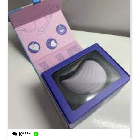
K****