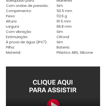
Adequado para:
Mulheres
Com ondas de pressão:
Sim
Comprimento:
50.5 mm
Peso:
112.6 g
Altura:
91.5 mm
Largura:
66.8 mm
Com vibração:
Sim
Estimulação:
Clitoral
À prova de água (IPX7):
Sim
Pilha:
Bateria
Material:
Plástico ABS, Silicone