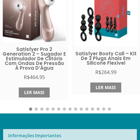
Satisfyer Booty Call – Kit
Satisfyer Hot Passion –
De 3 Plugs Anais Em
Vibrador Anal Com
Silicone Flexível
Função De Aquecimento
E Controle Via APP
R$
264.99
R$
701.99
LER MAIS
LER MAIS