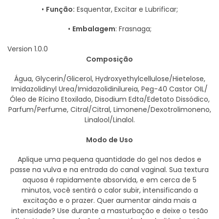
•
Função:
Esquentar, Excitar e Lubrificar;
•
Embalagem
: Frasnaga;
Version 1.0.0
Composição
Água, Glycerin/Glicerol, Hydroxyethylcellulose/Hietelose,
Imidazolidinyl Urea/Imidazolidinilureia, Peg-40 Castor OIL/
Óleo de Rícino Etoxilado, Disodium Edta/Edetato Dissódico,
Parfum/Perfume, Citral/Citral, Limonene/Dexotrolimoneno,
Linalool/Linalol.
Modo de Uso
Aplique uma pequena quantidade do gel nos dedos e
passe na vulva e na entrada do canal vaginal. Sua textura
aquosa é rapidamente absorvida, e em cerca de 5
minutos, você sentirá o calor subir, intensificando a
excitação e o prazer. Quer aumentar ainda mais a
intensidade? Use durante a masturbação e deixe o tesão