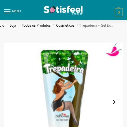
MENU
0
cio
Loja
Todos os Produtos
Cosméticos
Trepadeira – Gel Excitante Feminino
/
/
/
/