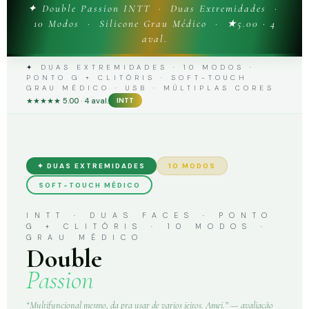
✦ Double Passion INTT · Duas Extremidades ·
10 Modos · Silicone Grau Médico · ★5.00 · 4
aval.
✦ DUAS EXTREMIDADES · 10 MODOS ·
PONTO G + CLITÓRIS · SOFT-TOUCH
GRAU MÉDICO · USB · MÚLTIPLAS CORES
★★★★★ 5.00 · 4 aval.
INTT
✦ DUAS EXTREMIDADES
10 MODOS
SOFT-TOUCH MÉDICO
INTT · DUAS FACES · PONTO
G + CLITÓRIS · 10 MODOS ·
GRAU MÉDICO
Double
Passion
“Multifuncional mesmo, da pra usar de varios jeitos. Amei.” — avaliação