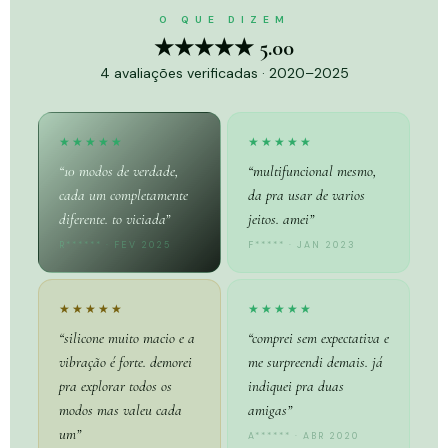
O QUE DIZEM
★★★★★ 5.00
4 avaliações verificadas · 2020–2025
★★★★★
★★★★★
“10 modos de verdade,
“multifuncional mesmo,
cada um completamente
da pra usar de varios
diferente. to viciada”
jeitos. amei”
R****** · FEV 2025
F***** · JAN 2023
★★★★★
★★★★★
“silicone muito macio e a
“comprei sem expectativa e
vibração é forte. demorei
me surpreendi demais. já
pra explorar todos os
indiquei pra duas
modos mas valeu cada
amigas”
um”
A****** · ABR 2020