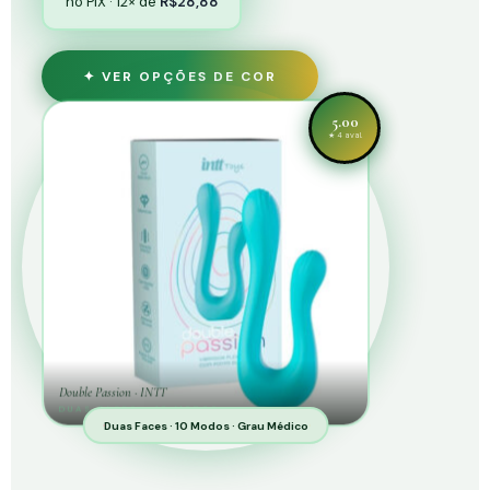
no PIX · 12× de
R$28,88
✦ VER OPÇÕES DE COR
5.00
★ 4 aval.
Double Passion · INTT
DUAS FACES · 10 MODOS
Duas Faces · 10 Modos · Grau Médico