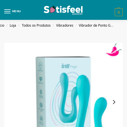
MENU
0
cio
Loja
Todos os Produtos
Vibradores
Vibrador de Ponto G
Double
/
/
/
/