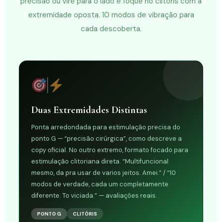
precisão ou vire para o lado e foque no clitóris com a
extremidade oposta. 10 modos de vibração para
cada descoberta.
Duas Extremidades Distintas
Ponta arredondada para estimulação precisa do
ponto G — “precisão cirúrgica”, como descreve a
copy oficial. No outro extremo, formato focado para
estimulação clitoriana direta. “Multifuncional
mesmo, da pra usar de varios jeitos. Amei.” / “10
modos de verdade, cada um completamente
diferente. To viciada.” — avaliações reais.
PONTO G
CLITÓRIS