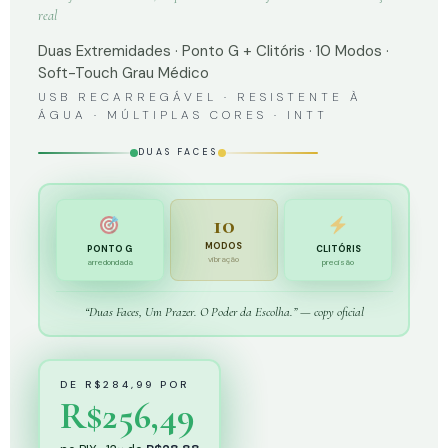
real
Duas Extremidades · Ponto G + Clitóris · 10 Modos ·
Soft-Touch Grau Médico
USB RECARREGÁVEL · RESISTENTE À
ÁGUA · MÚLTIPLAS CORES · INTT
DUAS FACES
10
MODOS
PONTO G
CLITÓRIS
vibração
arredondada
precisão
“Duas Faces, Um Prazer. O Poder da Escolha.” — copy oficial
DE R$284,99 POR
R$256,49