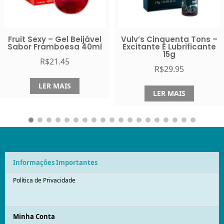
L
Vulv’s Cinquenta Tons –
Fruit Sexy Amarula – G
L
Excitante E Lubrificante
Beijável Com Efeito
15g
Quente 40g
R$
29.95
R$
21.45
LER MAIS
LER MAIS
Informações Importantes
Política de Privacidade
Minha Conta