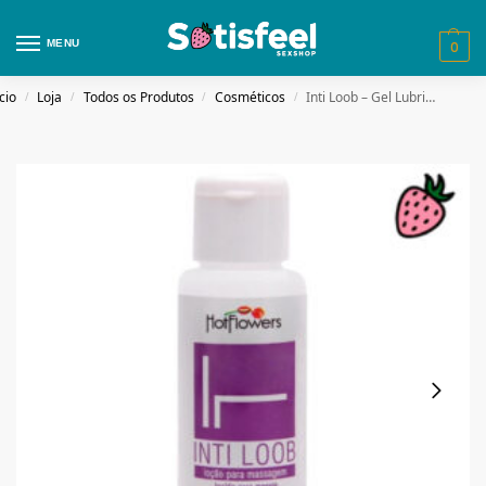
MENU
0
cio
Loja
Todos os Produtos
Cosméticos
Inti Loob – Gel Lubrificante Íntimo Neutro Á Base De Água
/
/
/
/