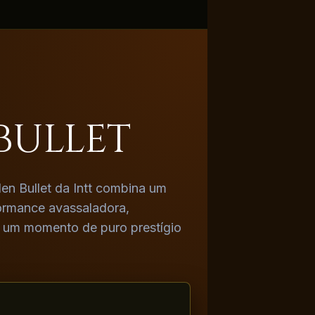
o
BULLET
den Bullet da Intt combina um
ormance avassaladora,
 um momento de puro prestígio