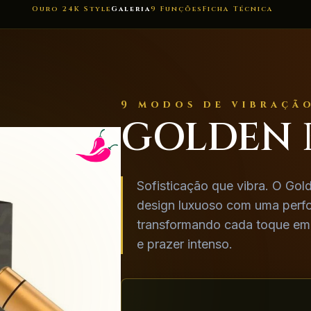
Ouro 24K Style
Galeria
9 Funções
Ficha Técnica
9 modos de vibraçã
GOLDEN
Sofisticação que vibra. O Gol
design luxuoso com uma perf
transformando cada toque em
e prazer intenso.