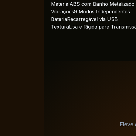
Material
ABS com Banho Metalizado
Vibrações
9 Modos Independentes
Bateria
Recarregável via USB
Textura
Lisa e Rígida para Transmiss
Eleve 