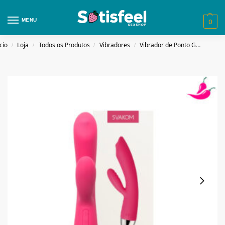
MENU
0
cio
Loja
Todos os Produtos
Vibradores
Vibrador de Ponto G
Trysta
/
/
/
/