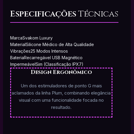
Especificações
Técnicas
Marca
Svakom Luxury
Material
Silicone Médico de Alta Qualidade
Vibrações
25 Modos Intensos
Bateria
Recarregável USB Magnético
Impermeável
Sim (Classificação IPX7)
Design
Ergonômico
Um dos estimuladores de ponto G mais
aclamados da linha Plum, combinando elegância
visual com uma funcionalidade focada no
resultado.