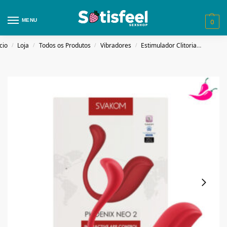
MENU
0
cio
Loja
Todos os Produtos
Vibradores
Estimulador Clitoriano
Phoe
/
/
/
/